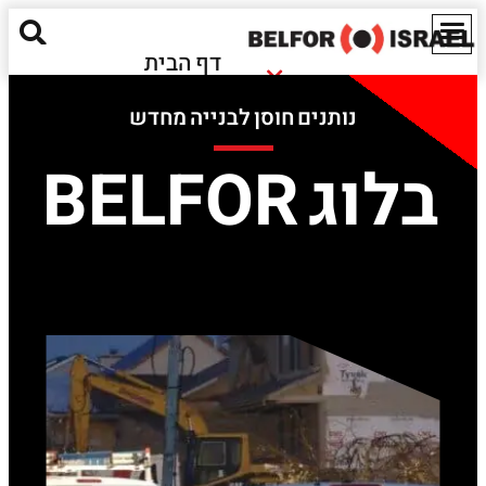
דף הבית
נזקי שריפה
אודותינו
נותנים חוסן לבנייה מחדש
נזקי הצפה
מאגר מידע
חומרים מסוכנים
בלוג BELFOR
ישראל
נזקים אקולוגיים
EN
שירותים נוספים
יצירת קשר
Red Alert