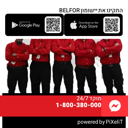
התקינו את יישומון BELFOR
מוקד 24/7
© כל הזכויות שמורות בלפור ישראל
1-800-380-000
טלפון: 1-800-380-000
תנאי שימוש
מאמרים
הצהרת נגישות
הצהרת פרטיות
powered by PiXeliT