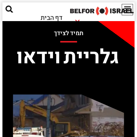
דף הבית
נזקי שריפה
אודותינו
תמיד לצידך
נזקי הצפה
מאגר מידע
חומרים מסוכנים
גלריית וידאו
ישראל
נזקים אקולוגיים
EN
שירותים נוספים
יצירת קשר
Red Alert