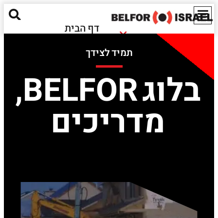
דף הבית
נזקי שריפה
אודותינו
תמיד לצידך
נזקי הצפה
מאגר מידע
חומרים מסוכנים
בלוג BELFOR
,
ישראל
נזקים אקולוגיים
EN
מדריכים
שירותים נוספים
יצירת קשר
Red Alert