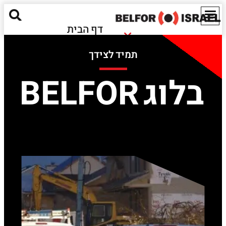
דף הבית
נזקי שריפה
אודותינו
תמיד לצידך
נזקי הצפה
מאגר מידע
חומרים מסוכנים
בלוג BELFOR
ישראל
נזקים אקולוגיים
EN
שירותים נוספים
יצירת קשר
Red Alert