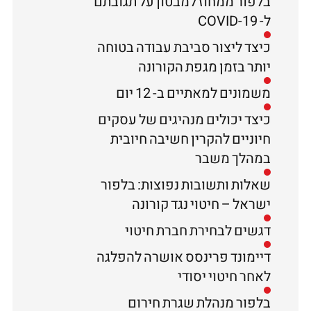
בלפור ממחוז למבטון על תגובתם
ל- COVID-19
כיצד ליצור סביבת עבודה בטוחה
יותר בזמן מגפת הקורונה
משמונים למאתיים ב- 12 יום
כיצד יכולים מנהיגים של עסקים
חיוניים להקרין חשיבה חיובית
במהלך משבר
שאלות ותשובות נפוצות: בלפור
ישראל – חיטוי נגד קורונה
דגשים לבחירת חברת חיטוי
דיימונד פרינסס אושרה להפלגה
לאחר חיטוי יסודי
בלפור מנהלת שגרת חירום