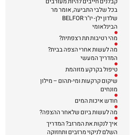
קבלנים חייבים להיות מעורבים
בכל שלבי התביעה, אומר מר
שלדון ילן- יו"ר BELFOR
הבינלאומי
מהי רטיבות תת רצפתית?
מה לעשות אחרי הצפה בבית?
המדריך המעשי
טיפול בקרקע מזוהמת
שיקום קרקעות ומי-תהום – מילון
מונחים
חודש איכות המים
מה לעשות ביום שלאחר ההצפה?
איך לנקות את המרזב? המדריך
השלם לניקוי מרזבים ותחזוקה