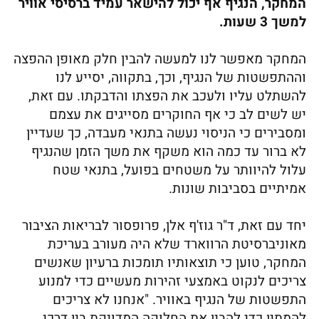
המחקר, הנגיף אף יכול להישאר עמיד ברסיסי אוויר
למשך 3 שעות.
המחקר מאפשר לנו למעשה להבין חלק מאופן ההפצה
וההתפשטות של הנגיף, וכך, בתקווה, יסייע לנו
להשתלט עליו ולעכב את הפצתו והדבקתו. עם זאת,
יש לשים לב כי אף החוקרים מסייגים את עצמם
ומסבירים כי הניסוי נעשה בתנאי מעבדה, כך שעדיין
לא ברור עד כמה הוא משקף את משך הזמן שהנגיף
עלול להיוותר על משטחים בפועל, בתנאי שטח
אמיתיים בסביבות שונות.
יחד עם זאת, ד"ר גוז'ף אלן, פרופסור לבריאות הציבור
מאוניברסיטת הרווארד שלא היה מעורב בעריכת
המחקר, טוען כי תוצאותיו תומכות ברעיון שאנשים
צריכים לנקוט באמצעי זהירות מעשיים כדי למנוע
התפשטות של הנגיף באוויר. "אנחנו לא צריכים
להמתין כדי להבין את החלוקה המדויקת בין דרכי