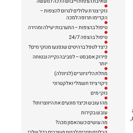
שאיבת הצפות וייבוש הלכה למעשה
נזקי צנרת עלולים לגרום להצפות –
הקדימו תרופה למכה
טיפול בהצפות – התערבות יעילה ומהירה
טיפול בהצפה 24/7
כיצד לטפל ברהיטים שנפגעו מנזקי מים?
פירוק אסבסט – לסביבה נקייה ובטוחה
יותר
מחלת הליגיונרים (לגיונלה)
ניקוי ציוד חשמלי ואלקטרוני
נזקי מים
מהו עובש וכיצד מונעים את היווצרותו?
עובש בקירות
מה עושים כשהאסון מכה?
קבלנים חייבים להיות מעורבים בכל שלבי