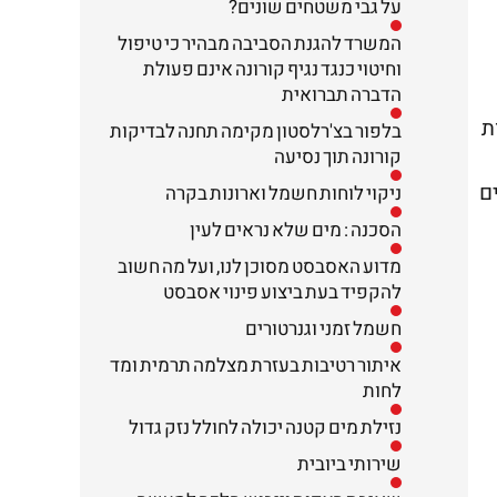
על גבי משטחים שונים?
המשרד להגנת הסביבה מבהיר כי טיפול
וחיטוי כנגד נגיף קורונה אינם פעולת
הדברה תברואית
ת
בלפור בצ'רלסטון מקימה תחנה לבדיקות
קורונה תוך נסיעה
ם
ניקוי לוחות חשמל וארונות בקרה
הסכנה : מים שלא נראים לעין
מדוע האסבסט מסוכן לנו, ועל מה חשוב
להקפיד בעת ביצוע פינוי אסבסט
חשמל זמני וגנרטורים
איתור רטיבות בעזרת מצלמה תרמית ומד
לחות
נזילת מים קטנה יכולה לחולל נזק גדול
שירותי ביובית