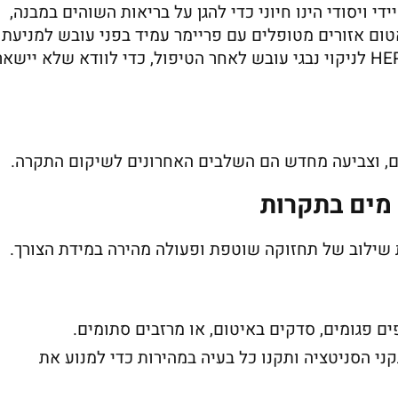
י ויסודי הינו חיוני כדי להגן על בריאות השוהים במבנה,
ום אזורים מטופלים עם פריימר עמיד בפני עובש למניעת
צמיחה מחודשת. מומלץ להשתמש גם בשואב HEPA לניקוי נבגי עובש לאחר הטיפול, כדי לוודא שלא יישא
ם, וצביעה מחדש הם השלבים האחרונים לשיקום התקרה.
 מים בתקרות
שילוב של תחזוקה שוטפת ופעולה מהירה במידת הצורך.
ים פגומים, סדקים באיטום, או מרזבים סתומים.
ני הסניטציה ותקנו כל בעיה במהירות כדי למנוע את