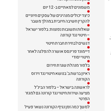
משמונים למאתיים ב- 12 יום
כיצד יכולים מנהיגים של עסקים חיוניים
להקרין חשיבה חיובית במהלך משבר
שאלות ותשובות נפוצות: בלפור ישראל
– חיטוי נגד קורונה
דגשים לבחירת חברת חיטוי
דיימונד פרינסס אושרה להפלגה לאחר
חיטוי יסודי
בלפור מנהלת שגרת חירום
ראיון ברשת ב' בנושא חיטוי נגד וירוס
הקורונה
לראשונה בישראל – בלפור הבינ"ל
מציעה שירות חיטוי נגד קורונה גם למגזר
הפרטי
למשך כמה זמן נגיף הקורונה נשאר פעיל