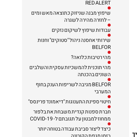
RED ALERT
שיפוץ מבנה שניזוק כתוצאה מאש ומים
– לחזרה מהירה לשגרה
עבודות שיפוץ לשיקום נזקים
שירותי אחסנה ניהול "סטוקים" וחנות
BELFOR
מהי רטיבות כלואה?
מהי תוכנית להמשכיות עסקית והשלבים
השונים בהכנתה
BELFOR מגיבה לשריפות הענק בחוף
המערבי
חיטוי ספינת התענוגות "דיאמונד פרינסס"
חברת ספנות קנדית משבחת את בלפור
ממחוז למבטון על תגובתם ל- COVID-19
כיצד ליצור סביבת עבודה בטוחה יותר
ך
בזמן מגפת הקורונה