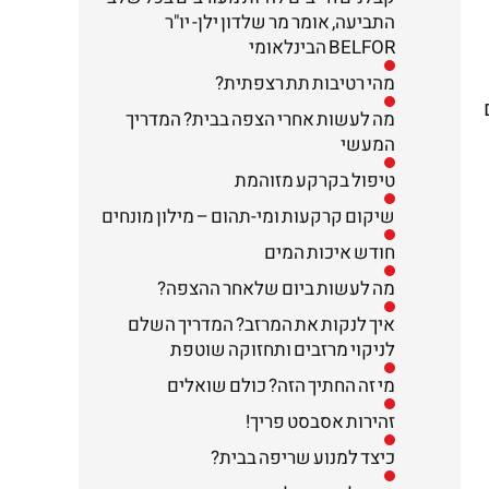
התביעה, אומר מר שלדון ילן- יו"ר
BELFOR הבינלאומי
מהי רטיבות תת רצפתית?
מה לעשות אחרי הצפה בבית? המדריך
המעשי
טיפול בקרקע מזוהמת
שיקום קרקעות ומי-תהום – מילון מונחים
חודש איכות המים
מה לעשות ביום שלאחר ההצפה?
איך לנקות את המרזב? המדריך השלם
לניקוי מרזבים ותחזוקה שוטפת
מי זה החתיך הזה? כולם שואלים
זהירות אסבסט פריך!
כיצד למנוע שריפה בבית?