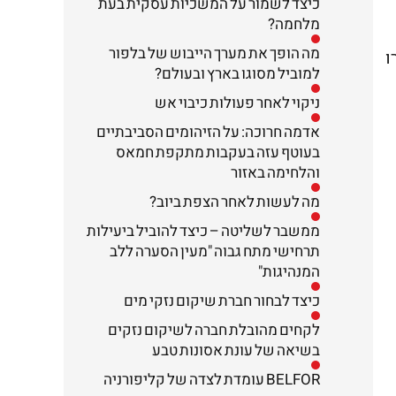
כיצד לשמור על המשכיות עסקית בעת
מלחמה?
מה הופך את מערך הייבוש של בלפור
רו
למוביל מסוגו בארץ ובעולם?
ניקוי לאחר פעולות כיבוי אש
אדמה חרוכה: על הזיהומים הסביבתיים
בעוטף עזה בעקבות מתקפת חמאס
והלחימה באזור
מה לעשות לאחר הצפת ביוב?
ממשבר לשליטה – כיצד להוביל ביעילות
תרחישי מתח גבוה "מעין הסערה ללב
המנהיגות"
כיצד לבחור חברת שיקום נזקי מים
לקחים מהובלת חברה לשיקום נזקים
בשיאה של עונת אסונות טבע
BELFOR עומדת לצדה של קליפורניה