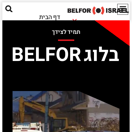
דף הבית
נזקי שריפה
אודותינו
תמיד לצידך
נזקי הצפה
מאגר מידע
חומרים מסוכנים
בלוג BELFOR
ישראל
נזקים אקולוגיים
EN
שירותים נוספים
יצירת קשר
Red Alert