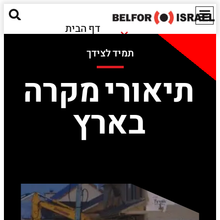
דף הבית
נזקי שריפה
אודותינו
תמיד לצידך
נזקי הצפה
מאגר מידע
חומרים מסוכנים
תיאורי מקרה
ישראל
נזקים אקולוגיים
EN
בארץ
שירותים נוספים
יצירת קשר
Red Alert