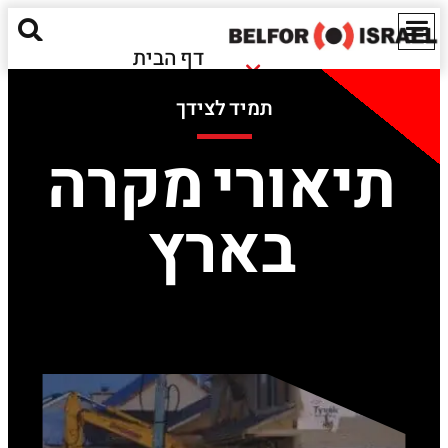
דף הבית
נזקי שריפה
אודותינו
תמיד לצידך
נזקי הצפה
מאגר מידע
חומרים מסוכנים
תיאורי מקרה
ישראל
נזקים אקולוגיים
EN
בארץ
שירותים נוספים
יצירת קשר
Red Alert