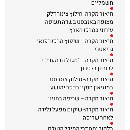
חשמליים
תיאור מקרה- חילוץ צינור דלק
מצופה באזבסט בשדה תעופה
עירוני במרכז הארץ
תיאור מקרה – שיפוץ מרכז רפואי
גריאטרי
תיאור מקרה – "מגדל הדמעות" יד
לשריון בלטרון
תיאור מקרה- סילוק אסבסט
במוזיאון חנקין בכפר יהושע
תיאור מקרה – שריפה בחניון
תיאור מקרה- שיקום מפעל גלידה
לאחר שריפה
בלפור ומסתרי המיכל הנעלם