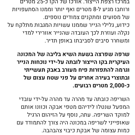
במרכז רצפת הייצור. אורכו של הקו כ-25 מטרים
ורוחבו מגיע ל-8 מטרים ואף יותר וממנו הסתעפויות
של מסועים ומתקנים צמודים נוספים.
כידוע, גלילי הנייר שממנו עשויות המגבות מתלקח על
נקלה ועוזרת לכך העובדה שהנייר אוורירי למדי
ומשחרר סיבים לסביבתו באופן תדיר.
שרפה שפרצה בשעת השיא בליבה של המכונה
העיקרית בקו הייצור לובתה על-ידי נוכחות הנייר
וגרמה להתפזרות פיח מעורב באבק תעשייתי
ובתוצרי בעירה אחרים על פני שטח עצום של
כ-2,000 מטרים רבועים.
השריפה כובתה עד מהרה עד מהרה על-ידי עובדי
המפעל שנטלו לידיהם מטפי אבקה וכוונו אותם
למוקד השריפה. עתה, נוסף על הזיהום הרגיל
שאופייני לשריפה במכונה היה צורך להתמודד עם
כמות עצומה של אבקת כיבוי צהבהבה.