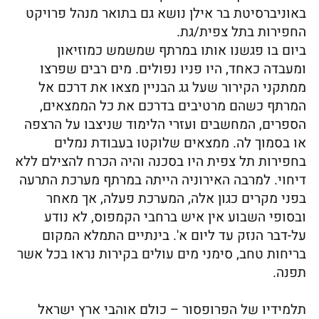
באוניברסיטת בר אילן נושא גם בתואר מנהל פרויקט
החפירות בתל צפית/גת.
ביום בו פגשנו אותו במרתף שמשמש כמוזיאון
ומעבדה כאחד, היו פניו נפולים. מים רבים שפרצו
ממתקני הקירור שעל גג הבניין מצאו את דרכם אל
המרתף כשהם מרטיבים בדרכם את כל הממצאים,
הספרים, המחשבים ועזרי הלימוד שניצבו על הרצפה
או בסמוך לה. ממצאים שלוקטו בעבודת נמלים
בחפירות תל צפית היו בסכנה והיה הכרח להצילם ללא
דיחוי. למרבה האירוניה הייתה במרתף מערכת התרעה
בפני מקרים כגון אלה, המערכת פעלה, אך מאחר
ובסופי השבוע אין איש ברחבי הקמפוס, לא נודע
על-דבר הנזק עד ליום א'. בינתיים התמלא המקום
בריחות טחב, סימני מים עולים בקירות נראו בכל אשר
תפנה.
תלמידיו של הפרופסור – כולם אוהבי ארץ ישראל