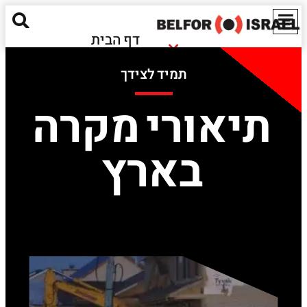
דף הבית
נזקי שריפה
אודותינו
תמיד לצידך
נזקי הצפה
מאגר מידע
חומרים מסוכנים
תיאורי מקרה
ישראל
נזקים אקולוגיים
EN
בארץ
שירותים נוספים
יצירת קשר
Red Alert