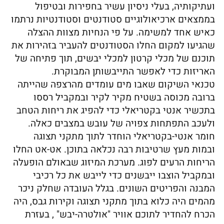
ועתיקותיה, בעלי ניסיון עשיר בחפירות ובטיפול
בממצאים ארכיאולוגיים סטודנטים וסטודנטיות נרתמו
כאיש אחד למשימה. על פי הנחיות מצוות ההצלה
שהגיעו למקום החלו הסטודנטים להעביר בזהירות את
תוכנם של מכלי קרטון למכלי יבשים, תוך פתיחה של
האריזות כדי לאפשר התייבשותן המבוקרת.
טכנאי השיקום שאבו מים עומדים מהרצפה שהייתה
ברובה מכוסה בשטיח מקיר לקיר ובמקביל רססו
בתכשיר אנטי בקטריאלי כדי להפיג את ריחות הטחב
ולעכב התפתחות צפויה של עובש במצבים כאלה.
חומר אנטי-בקטריאלי הוחדר לתוך מתקני תצוגה
ובמות מעץ שרטיבות רבה נכלאה בתוכן. אט-אט החלו
הריחות הרעים לפוג. מערכת המיזוג שבאולם הופעלה
ובמקביל הוצבו ייבשנים כדי לייבש את כל רכיבי
המבנה והפריטים השונים. בגלל העובדה שחלק ניכר
מהמים היה כלוא בתוך מתקני תצוגה וקירות גבס, היה
הכרח להחדיר לתוכם אוויר "אולטרה-יבש" , בעזרת