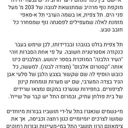
אי-שם בין כפר מנחם ליער חרובית יש גבעה יחידה
מוקפת נוף מרהיב שמתנשאת לגובה של 203 מ' מעל
פני הים. תל צפית, או בשמה הערבי תל א-סאפי
מזמנת לאלה שמעפילים לפסגתה נוף שמסחרר כל
חובב טבע.
תל צפית בולט בגובהו ובבדידותו, לכן שימש בעבר
כנקודה אסטרטגית חשובה. על פי אחת הסברות זוהי
"העיר הלבנה" המוזכרת בספר יהושע. הצלבנים כינו
אותה "קסטרום אלבום" (מצודה לבנה). למעשה, כל
כובש הוסיף לה שם שקשור בצבע הלבן של סלעי אבן
הגיר בצדה המערבי, שם יש מערות וגומחות קינון
לציפורים. בחפירות שנערכו במקום נמצאו שרידים
של בית פולחן עתיק, ובמרום התל יש קבר של שייח'.
מי-גשמים שנאגרו בתל על-די תושביו בבורות מיוחדים
שמשו לצרכים יומיומיים כגון רחצה וכביסה, אך את
צימאונם הרוו תושבי התל במי-מעיינות ובורות רחוקים