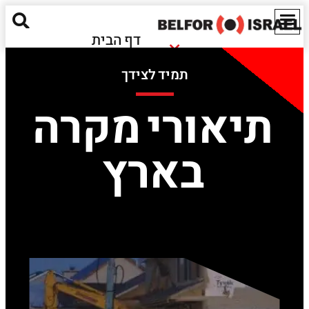
דף הבית
נזקי שריפה
אודותינו
תמיד לצידך
נזקי הצפה
מאגר מידע
חומרים מסוכנים
תיאורי מקרה
ישראל
נזקים אקולוגיים
EN
בארץ
שירותים נוספים
יצירת קשר
Red Alert