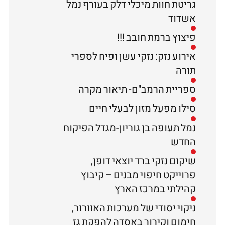
גריטת חוות מיכלי דלק בעורף נמל
אשדוד
פיצוץ ברמת חובב !!!
אירוע נזק: נזקי עשן ופיח לספרי
תורה
ספריית הרמב"ם- תיאור מקרה
סילו מפעל מזון לבעלי חיים
נמל תעופה בן גוריון-מגדל הפיקוח
החדש
שיקום נזקי ברד יוצאי דופן,
פרוייקט חיפוי מבנים – קיבוץ
קהילתי במרכז הארץ
ניקוי יסודי של מערכות האוורור,
חימום וקירור באסדה להפקת גז