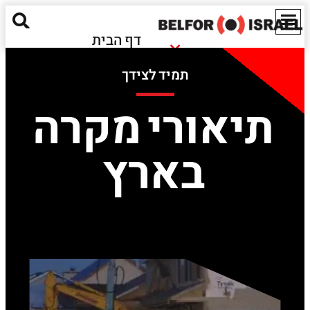
דף הבית
נזקי שריפה
אודותינו
תמיד לצידך
נזקי הצפה
מאגר מידע
חומרים מסוכנים
תיאורי מקרה
ישראל
נזקים אקולוגיים
EN
בארץ
שירותים נוספים
יצירת קשר
Red Alert