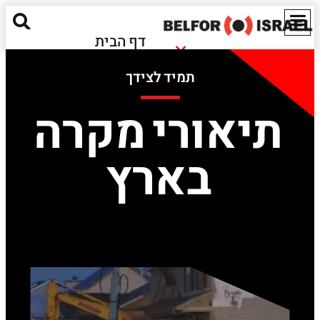
דף הבית
נזקי שריפה
אודותינו
תמיד לצידך
נזקי הצפה
מאגר מידע
חומרים מסוכנים
תיאורי מקרה
ישראל
נזקים אקולוגיים
EN
בארץ
שירותים נוספים
יצירת קשר
Red Alert